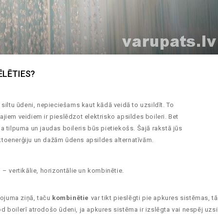
ĒLĒTIES?
siltu ūdeni, nepieciešams kaut kādā veidā to uzsildīt. To
iem veidiem ir pieslēdzot elektrisko apsildes boileri. Bet
 tilpuma un jaudas boileris būs pietiekošs. Šajā rakstā jūs
lektoenerģiju un dažām ūdens apsildes alternatīvām.
i – vertikālie, horizontālie un kombinētie.
tojuma ziņā, taču
kombinētie
var tikt pieslēgti pie apkures sistēmas, t
od boilerī atrodošo ūdeni, ja apkures sistēma ir izslēgta vai nespēj uzsil