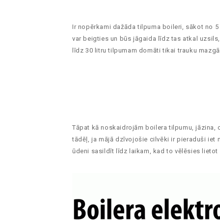
Ir nopērkami dažāda tilpuma boileri, sākot no 5 
var beigties un būs jāgaida līdz tas atkal uzsils,
līdz 30 litru tilpumam domāti tikai trauku mazgā
Tāpat kā noskaidrojām boilera tilpumu, jāzina, cik
tādēļ, ja mājā dzīvojošie cilvēki ir pieraduši ie
ūdeni sasildīt līdz laikam, kad to vēlēsies lietot 