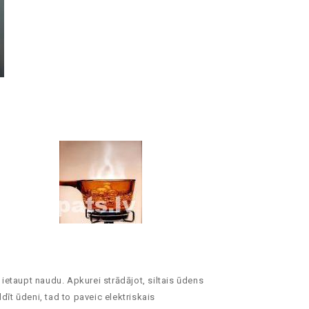
ā ietaupt naudu. Apkurei strādājot, siltais ūdens
dīt ūdeni, tad to paveic elektriskais