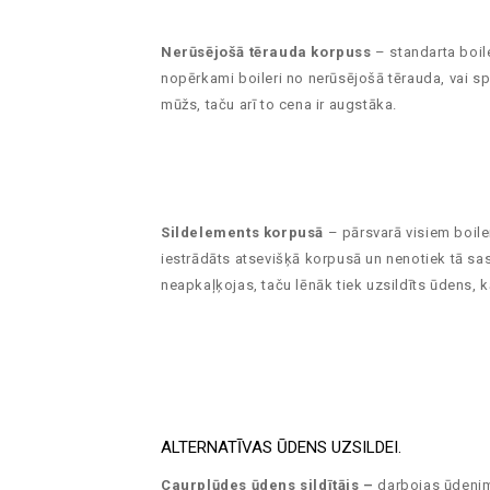
Nerūsējošā tērauda korpuss
– standarta boile
nopērkami boileri no nerūsējošā tērauda, vai sp
mūžs, taču arī to cena ir augstāka.
Sildelements korpusā
– pārsvarā visiem boiler
iestrādāts atsevišķā korpusā un nenotiek tā sas
neapkaļķojas, taču lēnāk tiek uzsildīts ūdens, k
ALTERNATĪVAS ŪDENS UZSILDEI.
Caurplūdes ūdens sildītājs –
darbojas ūdenim p