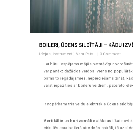
BOILERI, ŪDENS SILDĪTĀJI – KĀDU IZV
Idejas
,
Instrumenti
,
Varu Pats
0 Comment
Lai būtu iespējams mājās patstāvīgi nodrošināt 
var panākt dažādos veidos. Viens no populārākaj
pirms to iegādājamies, nepieciešams zināt, kāda
varat iepazīties ar boileru veidiem, patērēto e
Ir nopērkami trīs veidu elektriskie ūdens sildītāj
Vertikālie
un
horizontālie
atšķiras tikai novie
cirkulēs caur boilerā atrodošo spirāli, tā uzsild