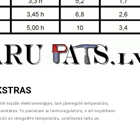
KSTRAS
ērē mazāk elektroenerģijas, tam jāieregulē temperatūra,
sivitātes. To paviecam ar termoregulatoru, ir arī nopērkami
esošo un ieregulēto temperatūru, uzsilšanas laiku un,