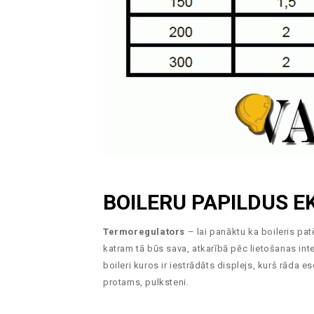
BOILERU PAPILDUS E
Termoregulators
– lai panāktu ka boileris pat
katram tā būs sava, atkarībā pēc lietošanas inte
boileri kuros ir iestrādāts displejs, kurš rāda 
protams, pulksteni.