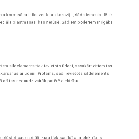
ra korpusā ar laiku veidojas korozija, šāda iemesla dēļ ir
eciāla plastmasas, kas nerūsē. Šādiem boileriem ir ilgāks
iem sildelements tiek ievietots ūdenī, savukārt citiem tas
karšanās ar ūdeni. Protams, šādi ievietots sildelements
ā arī tas nedaudz vairāk patērē elektrību.
lūstot caur spirāli, kura tiek sasildīta ar elektrības