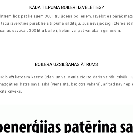
KĀDA TILPUMA BOILERI IZVĒLĒTIES?
litriem līdz pat lielajiem 300 litru ūdens boileriem. Izvēloties pārāk ma
 taču izvēloties pārāk liela tilpuma sildītāju, Jūs nevajadzīgi iztērēsiet 
šanai, savukārt 300 litru boileri, lielām vai pat vairākām ģimenēm.
BOILERA UZSILŠANAS ĀTRUMS
 bieži lietosim karsto ūdeni un vai vienlaicīgi to darīs vairāki cilvēki. 
t mazgāties katrs savā laikā (viens rītā, bet otrs vakarā), arī tad nav nep
cits cilvēks.