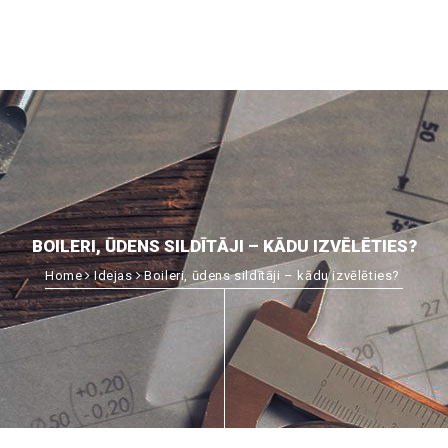
BOILERI, ŪDENS SILDĪTĀJI – KĀDU IZVĒLĒTIES?
Home
Idejas
Boileri, ūdens sildītāji – kādu izvēlēties?