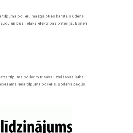
za tilpuma boileri, mazgājoties karstais ūdens
naudu un būs lielāks elektrības patēriņš. Boileri
Katra tilpuma boilerim ir savs uzsilšanas laiks,
ieciešams liela tilpuma boileris. Boileris pagūs