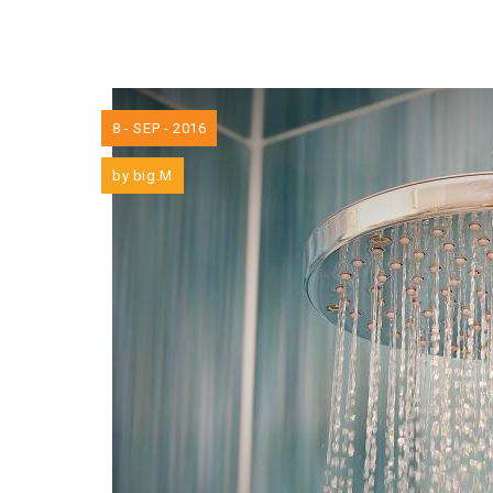
8 - SEP - 2016
by
big.M