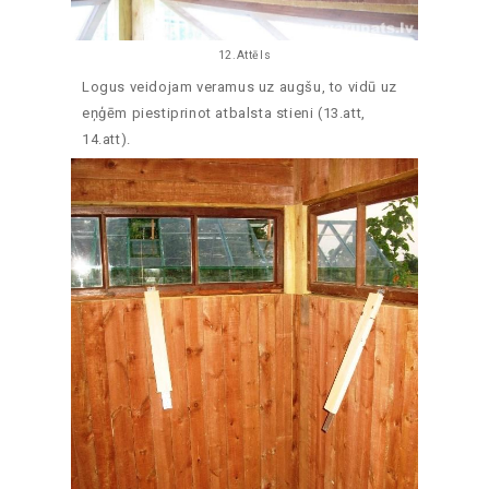
12.Attēls
Logus veidojam veramus uz augšu, to vidū uz
eņģēm piestiprinot atbalsta stieni (13.att,
14.att).