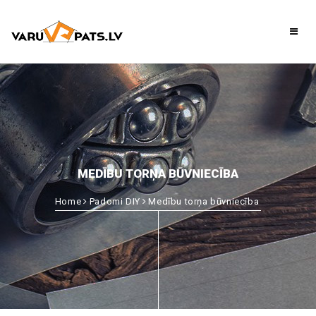
MEDĪBU TORŅA BŪVNIECĪBA
Home
Padomi DIY
Medību torņa būvniecība