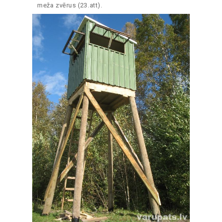
meža zvērus (23.att).