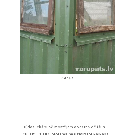
7.Attēls
Būdas iekšpusē montējam apdares dēlīšus
(10.att, 11.att), protams neaizmirstot karkasā