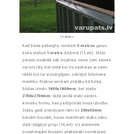
14.Attēls
Kad būda pabeigta, ierokam
5 metrus
garus
koka stabus
1 metra
dziļumā (15.att). Stabi
parasti visātrāk sāk bojāties, nevis zem zemes
vai virs tās, bet vietā kur tie saskaras ar zemi,
tādēļ tos tur aizsargājam, uzklājot bitumena
mastiku. Stabus ierokam platāku kā būda,
būdas izmēri
1800x1800mm
, bet stabu
2700x2700mm
, tādā veidā stabi veidos
konisku formu, kas pastiprinās torņa izturību.
Stabu galā izveidojam rāmi no
200x50mm
biezām brusām, kuras iesēdinam stabu sānu
daļā izāģējot gropi (16.att). Uz stateniski
novietotajām brusām, plakaniski novietojam