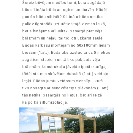
Šoreiz būvējam medību torni, kura augšdaļā
būs siltināta būda ar logiem un durvīm. Kādēļ
gan šo būdu siltināt? Siltināta būda ne tikai
palīdz ilgstošāk uzturēties tajā ziemas laikā,
bet siltinājums arī lieliski pasargā pret vēja
brāzmām un neļauj tai tik ļoti uzkarst saulē.
Būdas karkasu montējam no
50x100mm
lielām
brusām (1.att). Būda tiks uzstādīta uz
5
metrus
augstiem stabiem un tā tiks pakļauta vēja
brāzmām, konstrukcija jāveido īpaši izturīga,
tādēļ statņus skūvējam dubultā (2.att) veidojot
leņķi. Būdas jumtu veidosim vienslīpu, kurš
tiks nosegts ar sendviča tipa plāksnēm (3.att),
tās netikai pasargās no lietus, bet arī reizē
kalpo kā siltumizolācija.