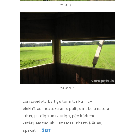
21.Attēls
23.Attēls
Lai izveidotu kārtīgu torni tur kur nav
elektrības, neatsverams palīgs ir akulumatora
urbis, jaudīgs un izturīgs, pēc kādiem
kritērijiem tad akulumatora urbi izvēlēties,
apskati –
ŠEIT