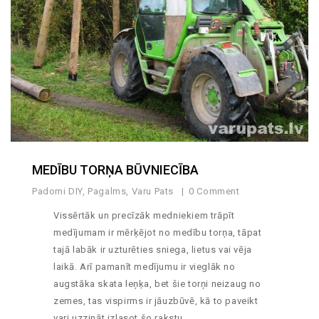
MEDĪBU TORŅA BŪVNIECĪBA
Padomi DIY
,
Pagalms
,
Varu Pats
0 Comment
Vissērtāk un precīzāk medniekiem trāpīt
medījumam ir mērķējot no medību torņa, tāpat
tajā labāk ir uzturēties sniega, lietus vai vēja
laikā. Arī pamanīt medījumu ir vieglāk no
augstāka skata leņķa, bet šie torņi neizaug no
zemes, tas vispirms ir jāuzbūvē, kā to paveikt
vari uzzināt izlasot šo rakstu.