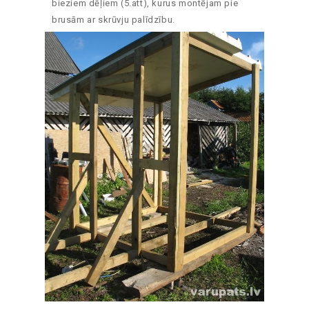
bieziem dēļiem (5.att), kurus montējam pie
brusām ar skrūvju palīdzību.