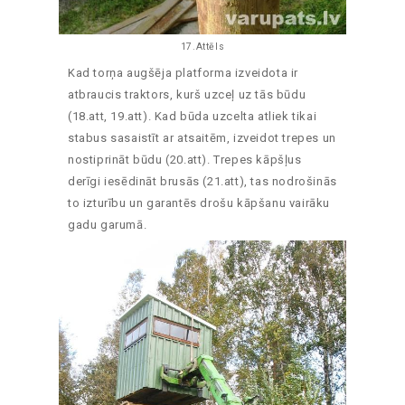
17.Attēls
Kad torņa augšēja platforma izveidota ir
atbraucis traktors, kurš uzceļ uz tās būdu
(18.att, 19.att). Kad būda uzcelta atliek tikai
stabus sasaistīt ar atsaitēm, izveidot trepes un
nostiprināt būdu (20.att). Trepes kāpšļus
derīgi iesēdināt brusās (21.att), tas nodrošinās
to izturību un garantēs drošu kāpšanu vairāku
gadu garumā.