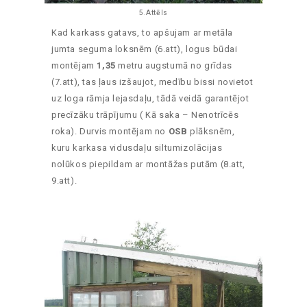
5.Attēls
Kad karkass gatavs, to apšujam ar metāla
jumta seguma loksnēm (6.att), logus būdai
montējam
1,35
metru augstumā no grīdas
(7.att), tas ļaus izšaujot, medību bissi novietot
uz loga rāmja lejasdaļu, tādā veidā garantējot
precīzāku trāpījumu ( Kā saka – Nenotrīcēs
roka). Durvis montējam no
OSB
plāksnēm,
kuru karkasa vidusdaļu siltumizolācijas
nolūkos piepildam ar montāžas putām (8.att,
9.att).