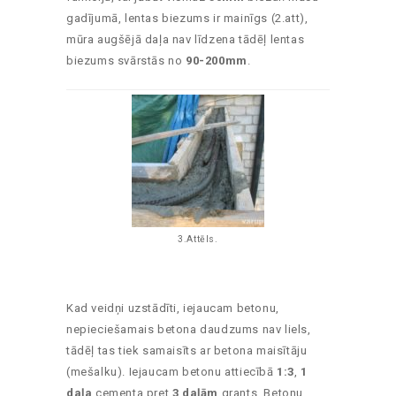
gadījumā, lentas biezums ir mainīgs (2.att),
mūra augšējā daļa nav līdzena tādēļ lentas
biezums svārstās no
90-200mm
.
3.Attēls.
Kad veidņi uzstādīti, iejaucam betonu,
nepieciešamais betona daudzums nav liels,
tādēļ tas tiek samaisīts ar betona maisītāju
(mešalku). Iejaucam betonu attiecībā
1:3
,
1
daļa
cementa pret
3 daļām
grants. Betonu