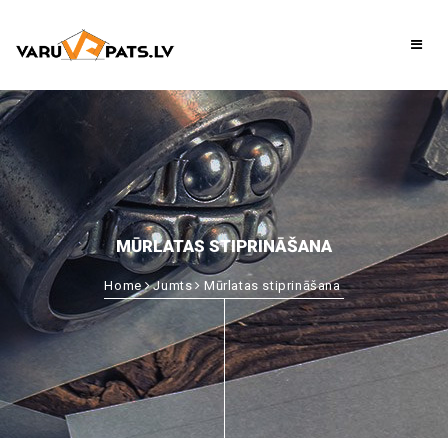
MŪRLATAS STIPRINĀŠANA
Home
Jumts
Mūrlatas stiprināšana