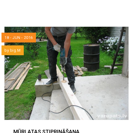
18 - JUN - 2016
by
big.M
MŪRLATAS STIPRINĀŠANA