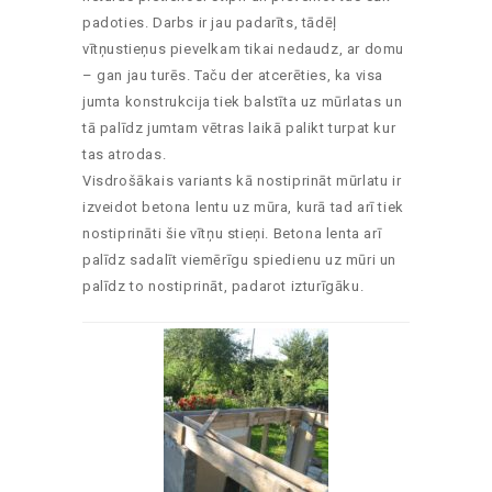
padoties. Darbs ir jau padarīts, tādēļ
vītņustieņus pievelkam tikai nedaudz, ar domu
– gan jau turēs. Taču der atcerēties, ka visa
jumta konstrukcija tiek balstīta uz mūrlatas un
tā palīdz jumtam vētras laikā palikt turpat kur
tas atrodas.
Visdrošākais variants kā nostiprināt mūrlatu ir
izveidot betona lentu uz mūra, kurā tad arī tiek
nostiprināti šie vītņu stieņi. Betona lenta arī
palīdz sadalīt viemērīgu spiedienu uz mūri un
palīdz to nostiprināt, padarot izturīgāku.