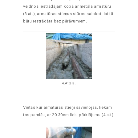
veidņos iestrādājam kopā ar metāla armatūru
(3.att), armatūras stieņus stūros salokot, lai tā
būtu iestrādāta bez pārāvumiem.
4.Attēls.
Vietās kur armatūras stieņi savienojas, liekam
tos pamīšu, ar 20-30cm lielu pārklājumu (4.att).