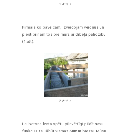
1.Attēls.
Pirmais ko paveicam, izveidojam veidņus un
piestiprinam tos pie mūra ar dībeļu palīdzību
(1.att).
2.Attēls.
Lai betona lenta spētu pilnvērtīgi pildīt savu
funkciju, tai jābūt vismaz
50mm
biezai. Mūsu