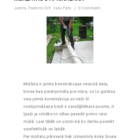
Jumts
,
Padomi DIY
,
Varu Pats
0 Comment
Mūrlata ir jumta konstrukcijas nesošā daļa,
brusa kas piestiprināta pie mūra, uz to gulstas
visa jumta konstrukcija un tieši šī
nostiprināšana bieži ir sarežģītākais posms, it
īpaši ja cilvēks to vēlas paveikt pirmo reizi
mūžā. Lasi tālāk un uzzini kā šo darbu paveikt
visefektīvāk un labāk.
Par mūrlatu pārsvarā tiek izmantota koka brusa