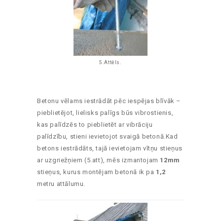
5.Attēls.
Betonu vēlams iestrādāt pēc iespējas blīvāk –
pieblietējot, lielisks palīgs būs vibrostienis,
kas palīdzēs to pieblietēt ar vibrāciju
palīdzību, stieni ievietojot svaigā betonā.Kad
betons iestrādāts, tajā ievietojam vītņu stieņus
ar uzgriežņiem (5.att), mēs izmantojam
12mm
stieņus, kurus montējam betonā ik pa
1,2
metru attālumu.