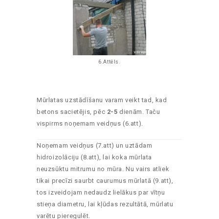
6.Attēls.
Mūrlatas uzstādīšanu varam veikt tad, kad
betons sacietējis, pēc
2-5
dienām. Taču
vispirms noņemam veidņus (6.att).
Noņemam veidņus (7.att) un uztādam
hidroizolāciju (8.att), lai koka mūrlata
neuzsūktu mitrumu no mūra. Nu vairs atliek
tikai precīzi saurbt caurumus mūrlatā (9.att),
tos izveidojam nedaudz lielākus par vītņu
stieņa diametru, lai kļūdas rezultātā, mūrlatu
varētu pieregulēt.