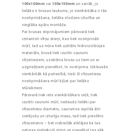
100x100mm
vai
100x150mm
un vairāk, jo
lielāks ir brusas laukums, jo vienkāršāka ir tās
nostiprināšana, lielāka slodzes izturība un
vieglāka spāru montāža.
Par brusas stiprinājumiem pārsvarā tiek
izmantoti vītņu stieņi, kas tiek nostiprināti
mūrī, tad uz mūra tiek uzklāts hidroizolācijas
materiāls, brusā tiek izurbti caurumi
vītņstieņiem, uzsēdina brusu uz tiem un ar
uzgriežņiem pievelkot, to nostiprina. Izklausās
vienkāršāk kā patiesībā, tieši šī vītņustieņu
nostiprināšana mūrī kļūst par lielāko
stūrakmeni.
Pārsvarā tiek iets vienkāršākais ceļš, tiek
izurbti caurumi mūrī, nedaudz lielāki par
vītņustieņu diametru, caurumos iepilda ātri
cietējošu un izturīgu masu, tad tiek pievilkts
vītņustienis – bet visbiežāk atklājas ka tas
neturas pietiekoši stipri un pievelkot tas sāk