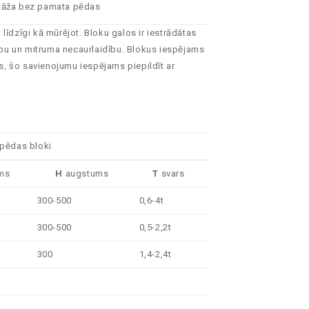
āža bez pamata pēdas
īdzīgi kā mūrējot. Bloku galos ir iestrādātas
rību un mitruma necaurlaidību. Blokus iespējams
ks, šo savienojumu iespējams piepildīt ar
pēdas bloki
ms
H
augstums
T
svars
300-500
0,6-4t
300-500
0,5-2,2t
300
1,4-2,4t