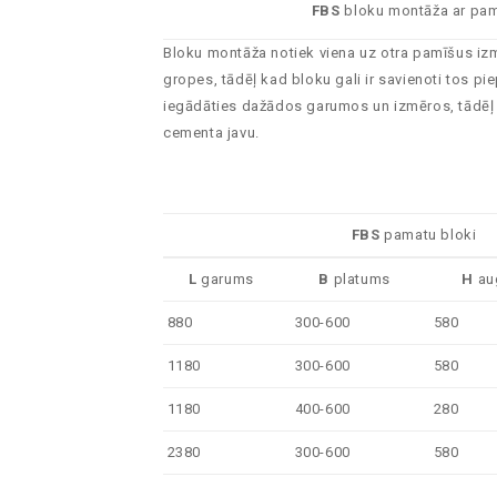
FBS
bloku montāža ar pa
Bloku montāža notiek viena uz otra pamīšus izma
gropes, tādēļ kad bloku gali ir savienoti tos p
iegādāties dažādos garumos un izmēros, tādēļ sa
cementa javu.
FBS
pamatu bloki
L
garums
B
platums
H
au
880
300-600
580
1180
300-600
580
1180
400-600
280
2380
300-600
580