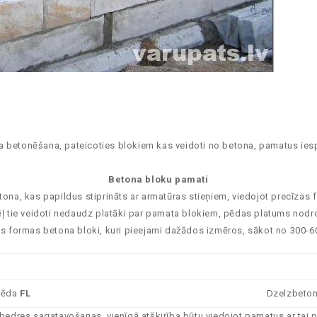
 betonēšana, pateicoties blokiem kas veidoti no betona, pamatus iespē
Betona bloku pamati
etona, kas papildus stiprināts ar armatūras stieņiem, viedojot precīza
ļ tie veidoti nedaudz platāki par pamata blokiem, pēdas platums nodroš
zas formas betona bloki, kuri pieejami dažādos izmēros, sākot no 300-
pēda
FL
Dzelzbeton
ūvbedres sagatavošanas, vienīgā atšķirība būtu viedojot pamatus ar t