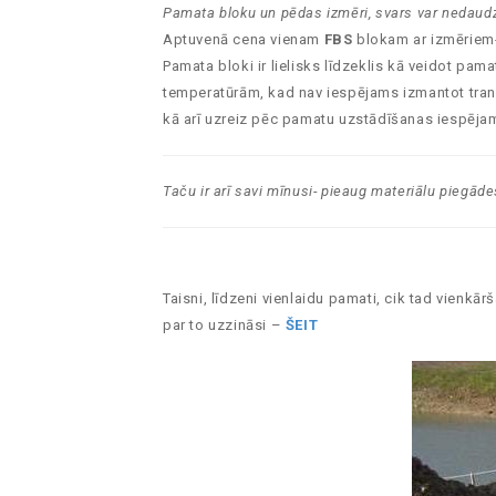
Pamata bloku un pēdas izmēri, svars var nedaudz
Aptuvenā cena vienam
FBS
blokam ar izmēriem-
Pamata bloki ir lielisks līdzeklis kā veidot pa
temperatūrām, kad nav iespējams izmantot trans
kā arī uzreiz pēc pamatu uzstādīšanas iespējam
Taču ir arī savi mīnusi- pieaug materiālu piegā
Taisni, līdzeni vienlaidu pamati, cik tad vienkā
par to uzzināsi –
ŠEIT