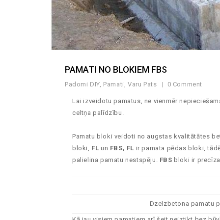
PAMATI NO BLOKIEM FBS
Padomi DIY
,
Pamati
,
Varu Pats
0 Comment
Lai izveidotu pamatus, ne vienmēr nepieciešama
celtņa palīdzību.
Pamatu bloki veidoti no augstas kvalitātātes b
bloki,
FL
un
FBS, FL
ir pamata pēdas bloki, tādē
palielina pamatu nestspēju.
FBS
bloki ir precī
Dzelzbetona pamatu 
Kā jau visiem pamatiem arī šeit neiztikt bez b