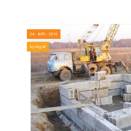
24 - APR - 2016
by
big.M