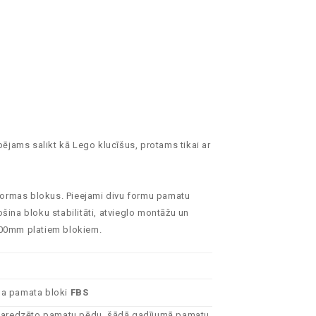
jams salikt kā Lego klucīšus, protams tikai ar
s formas blokus. Pieejami divu formu pamatu
ina bloku stabilitāti, atvieglo montāžu un
600mm platiem blokiem.
a pamata bloki
FBS
ai paredzēto pamatu pēdu, šādā gadījumā pamatu