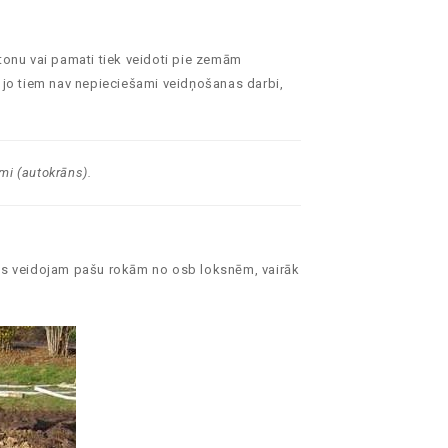
etonu vai pamati tiek veidoti pie zemām
 jo tiem nav nepieciešami veidņošanas darbi,
mi (autokrāns).
eidņus veidojam pašu rokām no osb loksnēm, vairāk