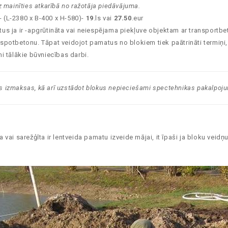
 mainīties atkarībā no ražotāja piedāvājuma.
 (L-2380 x B-400 x H-580)-
19
.ls vai
27.50
.eur
matus ja ir -apgrūtināta vai neiespējama piekļuve objektam ar transportb
potbetonu. Tāpat veidojot pamatus no blokiem tiek paātrināti termiņi,
i tālākie būvniecības darbi.
des izmaksas, kā arī uzstādot blokus nepieciešami spectehnikas pakalpoju
rša vai sarežģīta ir lentveida pamatu izveide mājai, it īpaši ja bloku v