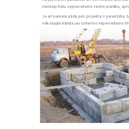
tranšeju būtu nepieciešams veidot platāku, ap
Ja arī pamata pēda pēc projekta ir paredzēta, 
nākošajās kārtās jau izmantot nepieciešamo bl