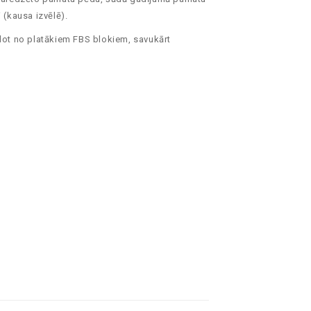
(kausa izvēlē).
idot no platākiem FBS blokiem, savukārt