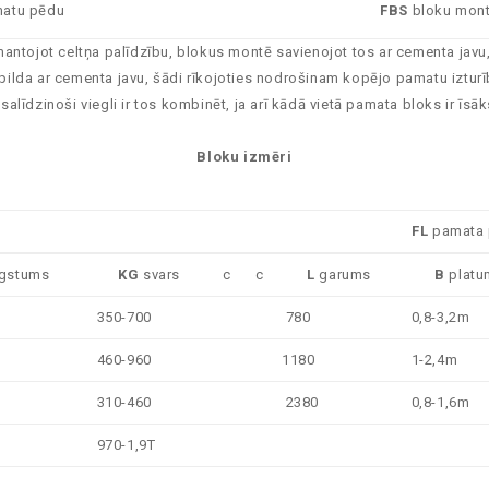
matu pēdu
FBS
bloku mont
ntojot celtņa palīdzību, blokus montē savienojot tos ar cementa javu, l
iepilda ar cementa javu, šādi rīkojoties nodrošinam kopējo pamatu iztu
līdzinoši viegli ir tos kombinēt, ja arī kādā vietā pamata bloks ir īsā
Bloku izmēri
FL
pamata 
gstums
KG
svars
c
c
L
garums
B
platu
350-700
780
0,8-3,2m
460-960
1180
1-2,4m
310-460
2380
0,8-1,6m
970-1,9T