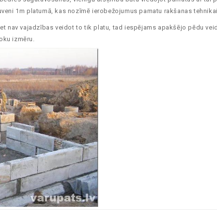
tuveni 1m platumā, kas nozīmē ierobežojumus pamatu rakšanas tehnikai 
bet nav vajadzības veidot to tik platu, tad iespējams apakšējo pēdu ve
oku izmēru.