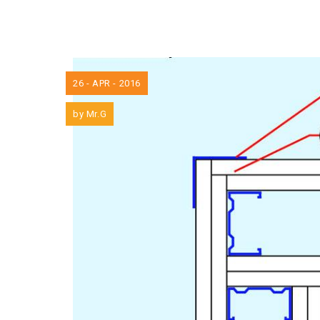
26 - APR - 2016
by
Mr.G