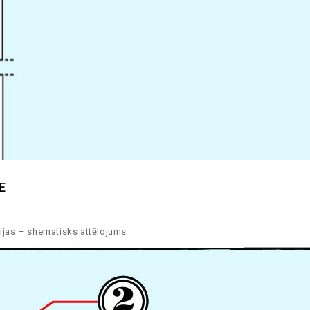
E
cijas – shematisks attēlojums