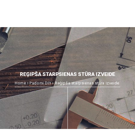
REĢIPŠA STARPSIENAS STŪRA IZVEIDE
Home
Padomi DIY
Reģipša starpsienas stūra izveide