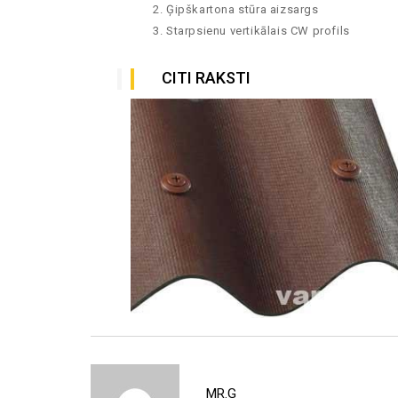
Ģipškartona stūra aizsargs
Starpsienu vertikālais CW profils
CITI RAKSTI
November 23, 2016
МОНТАЖ
КРОВЕЛЬНЫХ
СТОЧНЫХ
ТРУБ
MR.G