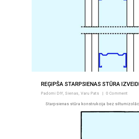
REĢIPŠA STARPSIENAS STŪRA IZVEID
Padomi DIY
,
Sienas
,
Varu Pats
0 Comment
Starpsienas stūra konstrukcija bez siltumizolā