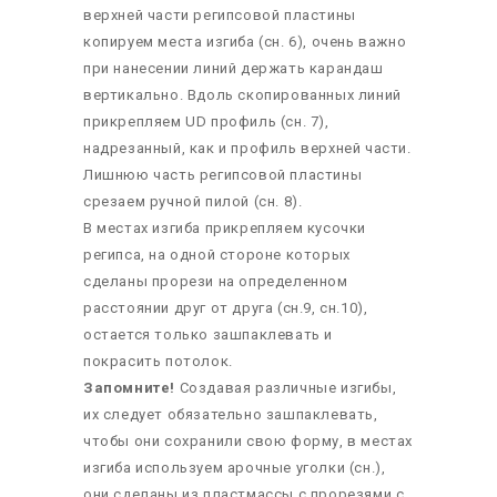
верхней части регипсовой пластины
копируем места изгиба (сн. 6), очень важно
при нанесении линий держать карандаш
вертикально. Вдоль скопированных линий
прикрепляем UD профиль (сн. 7),
надрезанный, как и профиль верхней части.
Лишнюю часть регипсовой пластины
срезаем ручной пилой (сн. 8).
В местах изгиба прикрепляем кусочки
регипса, на одной стороне которых
сделаны прорези на определенном
расстоянии друг от друга (сн.9, сн.10),
остается только зашпаклевать и
покрасить потолок.
Запомните!
Создавая различные изгибы,
их следует обязательно зашпаклевать,
чтобы они сохранили свою форму, в местах
изгиба используем арочные уголки (сн.),
они сделаны из пластмассы с прорезями с