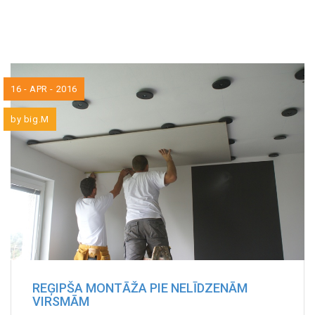
16 - APR - 2016
by
big.M
REĢIPŠA MONTĀŽA PIE NELĪDZENĀM
VIRSMĀM