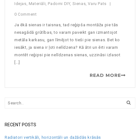
Idejas
,
Materiāli
,
Padomi DIY
,
Sienas
,
Varu Pats
0 Comment
Ja ēkā sienas ir taisnas, tad reģipša montāža pie tās
nesagādā grūtības, to varam paveikt gan izmantojot
metāla karkasu, gan līmējot to tieši pie sienas. Bet ko
iesākt, ja siena ir ļoti nelīdzena? Kā ātri un ērti varam
montēt reģipsi pie nelīdzenas sienas, uzzināsi izlasot
[...]
READ MORE
RECENT POSTS
Radiatori vertikāli, horizontāli un dažādās krāsās