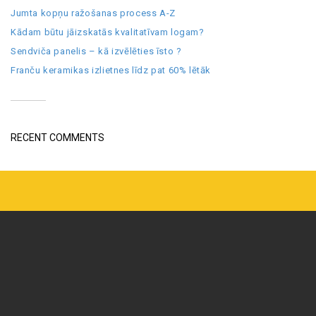
Jumta kopņu ražošanas process A-Z
Kādam būtu jāizskatās kvalitatīvam logam?
Sendviča panelis – kā izvēlēties īsto ?
Franču keramikas izlietnes līdz pat 60% lētāk
RECENT COMMENTS