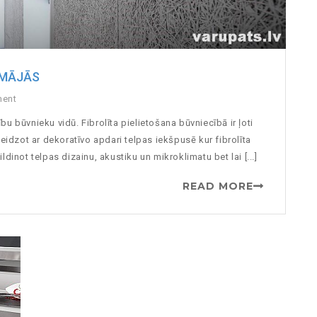
 MĀJĀS
ment
nību būvnieku vidū. Fibrolīta pielietošana būvniecībā ir ļoti
beidzot ar dekoratīvo apdari telpas iekšpusē kur fibrolīta
dinot telpas dizainu, akustiku un mikroklimatu bet lai [...]
READ MORE