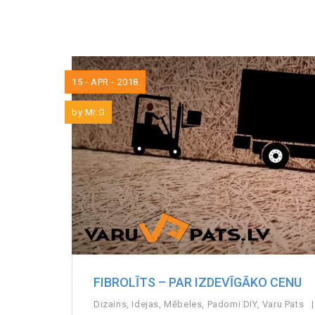
15 - APR - 2018
by
Mr.G
FIBROLĪTS – PAR IZDEVĪGĀKO CENU
Dizains
,
Idejas
,
Mēbeles
,
Padomi DIY
,
Varu Pats