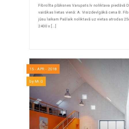
Fibrolīta plāksnes Varupats.lv noliktava piedāvā D
vairākas lietas vienā: A. Visizdevīgākā cena B. Fi
jūsu laikam Pašlaik noliktavā uz vietas atrodas 2
2400 x [...]
15 - APR - 2018
by
Mr.G