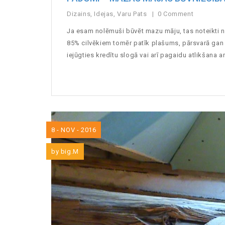
Dizains
,
Idejas
,
Varu Pats
0 Comment
Ja esam nolēmuši būvēt mazu māju, tas noteikti ne
85% cilvēkiem tomēr patīk plašums, pārsvarā gan t
iejūgties kredītu slogā vai arī pagaidu atlikšana ar 
8 - NOV - 2016
by
big.M