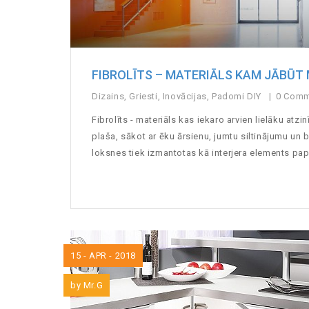
FIBROLĪTS – MATERIĀLS KAM JĀBŪT
Dizains
,
Griesti
,
Inovācijas
,
Padomi DIY
0 Com
Fibrolīts - materiāls kas iekaro arvien lielāku atzi
plaša, sākot ar ēku ārsienu, jumtu siltinājumu un 
loksnes tiek izmantotas kā interjera elements papil
15 - APR - 2018
by
Mr.G