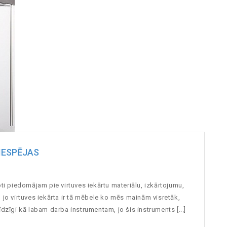
IESPĒJAS
t
oti piedomājam pie virtuves iekārtu materiālu, izkārtojumu,
 jo virtuves iekārta ir tā mēbele ko mēs mainām visretāk,
 līdzīgi kā labam darba instrumentam, jo šis instruments [...]