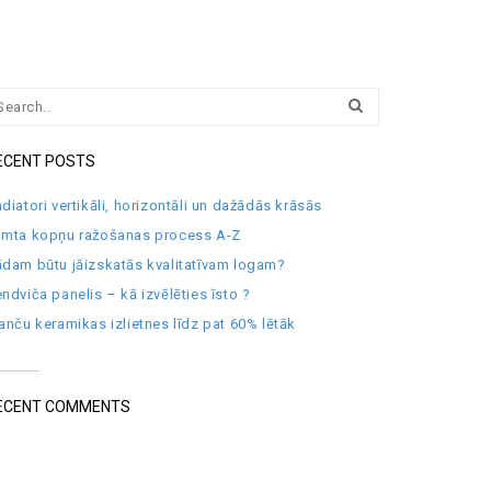
ECENT POSTS
diatori vertikāli, horizontāli un dažādās krāsās
umta kopņu ražošanas process A-Z
dam būtu jāizskatās kvalitatīvam logam?
ndviča panelis – kā izvēlēties īsto ?
anču keramikas izlietnes līdz pat 60% lētāk
ECENT COMMENTS