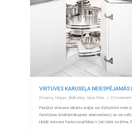
VIRTUVES KARUSEĻA NEIESPĒJAMĀS 
Dizains
,
Idejas
,
Mēbeles
,
Varu Pats
0 Commen
Pasūtot virtuves iekārtu mājai vai dzīvoklim mēs ļ
furnitūras (mehāniskajiem elementiem) un ne velti,
tādēļ virtuves funkcionalitātei ir ļoti liela nozīme,