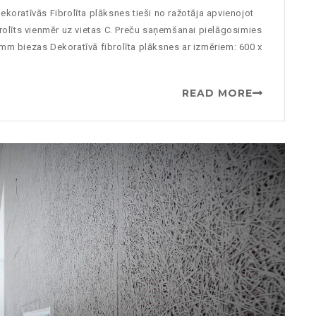
ekoratīvās Fibrolīta plāksnes tieši no ražotāja apvienojot
brolīts vienmēr uz vietas C. Preču saņemšanai pielāgosimies
5mm biezas Dekoratīvā fibrolīta plāksnes ar izmēriem: 600 x
READ MORE