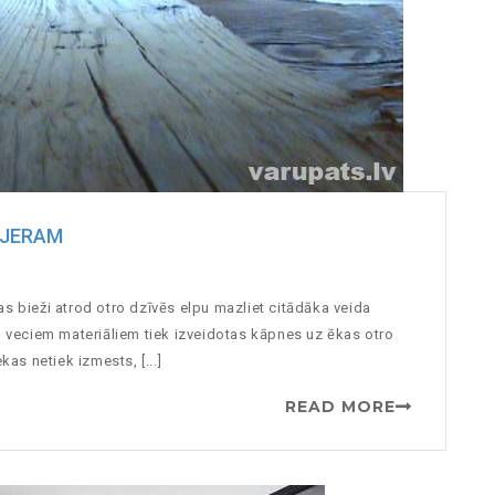
RJERAM
etas bieži atrod otro dzīvēs elpu mazliet citādāka veida
no veciem materiāliem tiek izveidotas kāpnes uz ēkas otro
kas netiek izmests, [...]
READ MORE