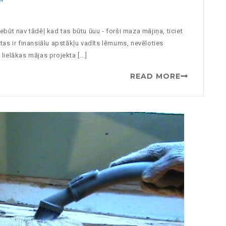
būt nav tādēļ kad tas būtu ūuu - forši maza mājiņa, ticiet
as ir finansiālu apstākļu vadīts lēmums, nevēloties
lielākas mājas projekta [...]
READ MORE