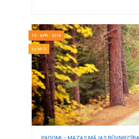
15 - APR - 2018
by
Mr.G
PADOMI – MAZAS MĀJAS BŪVNIECĪBA