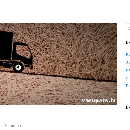
R
Ra
J
Kā
Se
Fr
R
0 Comment