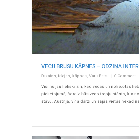
VECU BRUSU KĀPNES – ODZIŅA INTE
Dizains
,
Idejas
,
kāpnes
,
Varu Pats
0 Comment
Visi nu jau lieliski zin, kad vecas un nolietotas li
pielietojumā, šoreiz būs veco trepju stāsts, kur 
stāvu. Austrija, vīna dārzi un šajās vietās nekad ne