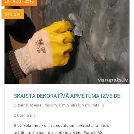
23 - AUG - 2016
by
big.M
SKAISTA DEKORATĪVĀ APMETUMA IZVEIDE
Dizains
,
Idejas
,
Padomi DIY
,
Sienas
,
Varu Pats
0 Comment
Bieži vēlamies ko interesantu un neierastu, lai tāds
nebūtu nevienam, bet patiktu visiem. Parasti šīs