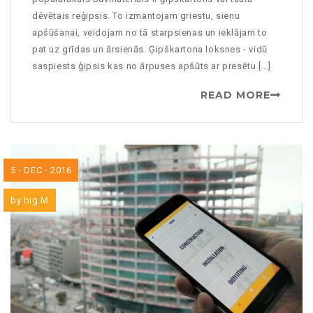
dēvētais reģipsis. To izmantojam griestu, sienu
apšūšanai, veidojam no tā starpsienas un ieklājam to
pat uz grīdas un ārsienās. Ģipškartona loksnes - vidū
saspiests ģipsis kas no ārpuses apšūts ar presētu [...]
READ MORE
5 - DEC - 2016
by
big.M