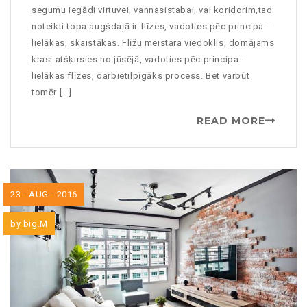
segumu iegādi virtuvei, vannasistabai, vai koridorim,tad
noteikti topa augšdaļā ir flīzes, vadoties pēc principa -
lielākas, skaistākas. Flīžu meistara viedoklis, domājams
krasi atšķirsies no jūsējā, vadoties pēc principa -
lielākas flīzes, darbietilpīgāks process. Bet varbūt
tomēr [...]
READ MORE
23 - AUG - 2016
by
big.M