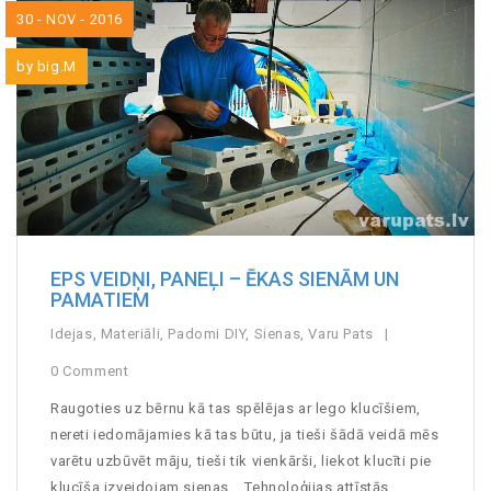
30 - NOV - 2016
by
big.M
EPS VEIDŅI, PANEĻI – ĒKAS SIENĀM UN
PAMATIEM
Idejas
,
Materiāli
,
Padomi DIY
,
Sienas
,
Varu Pats
0 Comment
Raugoties uz bērnu kā tas spēlējas ar lego klucīšiem,
nereti iedomājamies kā tas būtu, ja tieši šādā veidā mēs
varētu uzbūvēt māju, tieši tik vienkārši, liekot klucīti pie
klucīša izveidojam sienas... Tehnoloģijas attīstās,