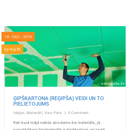
14 - DEC - 2016
by
big.M
ĢIPŠKARTONA (REĢIPŠA) VEIDI UN TO
PIELIETOJUMS
Idejas
,
Materiāli
,
Varu Pats
0 Comment
Reti kurā mājā nebūs atrodams šis materiāls, jā
populārākais būvmateriāls ir ģipškartons vai tautā