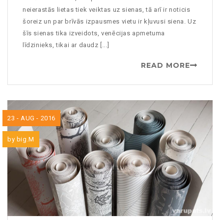
neierastās lietas tiek veiktas uz sienas, tā arī ir noticis
šoreiz un par brīvās izpausmes vietu ir kļuvusi siena. Uz
šīs sienas tika izveidots, venēcijas apmetuma
līdzinieks, tikai ar daudz [...]
READ MORE
23 - AUG - 2016
by
big.M