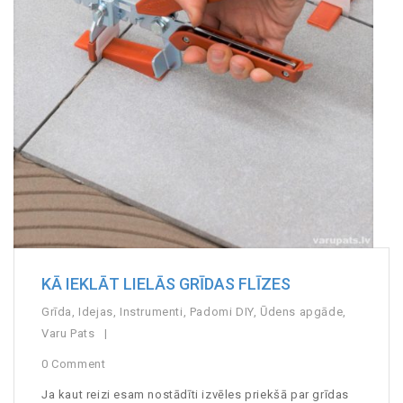
KĀ IEKLĀT LIELĀS GRĪDAS FLĪZES
Grīda
,
Idejas
,
Instrumenti
,
Padomi DIY
,
Ūdens apgāde
,
Varu Pats
0 Comment
Ja kaut reizi esam nostādīti izvēles priekšā par grīdas