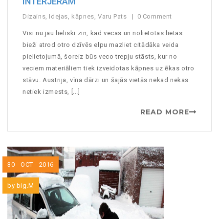
INTERJERAM
Dizains
,
Idejas
,
kāpnes
,
Varu Pats
0 Comment
Visi nu jau lieliski zin, kad vecas un nolietotas lietas
bieži atrod otro dzīvēs elpu mazliet citādāka veida
pielietojumā, šoreiz būs veco trepju stāsts, kur no
veciem materiāliem tiek izveidotas kāpnes uz ēkas otro
stāvu. Austrija, vīna dārzi un šajās vietās nekad nekas
netiek izmests, [...]
READ MORE
30 - OCT - 2016
by
big.M