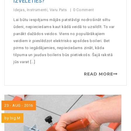
IZVĒLĒTIES?
Idejas
,
Instrumenti
,
Varu Pats
0 Comment
Lai būtu iespējams mājās patstāvīgi nodrošināt siltu
ūdeni, nepieciešams kaut kādā veidā to uzsildīt. To var
panākt dažādos veidos. Viens no populārākajiem
veidiem ir pieslēdzot elektrisko apsildes boileri. Bet
pirms to iegādājamies, nepieciešams zināt, kāda
tilpuma un jaudas boileris būs pietiekošs. Šajā rakstā
jūs varat [...]
READ MORE
23 - AUG - 2016
by
big.M