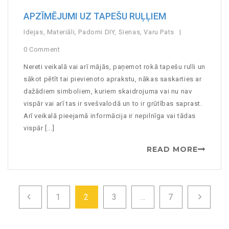
APZĪMĒJUMI UZ TAPEŠU RUĻĻIEM
Idejas
,
Materiāli
,
Padomi DIY
,
Sienas
,
Varu Pats
0 Comment
Nereti veikalā vai arī mājās, paņemot rokā tapešu rulli un
sākot pētīt tai pievienoto aprakstu, nākas saskarties ar
dažādiem simboliem, kuriem skaidrojuma vai nu nav
vispār vai arī tas ir svešvalodā un to ir grūtības saprast.
Arī veikalā pieejamā informācija ir nepilnīga vai tādas
vispār [...]
READ MORE
1
2
3
…
7