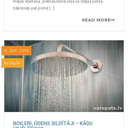
mājas sliekšņa, piebraucamā ceļa un mājas jumta.
Sākotnēji pat pirmā [...]
READ MORE
8 - SEP - 2016
by
big.M
BOILERI, ŪDENS SILDĪTĀJI – KĀDU