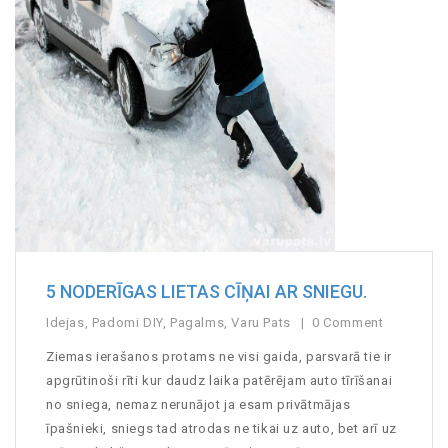
5 NODERĪGAS LIETAS CĪŅAI AR SNIEGU.
Idejas
,
Padomi DIY
,
Pagalms
,
Varu Pats
0 Comment
Ziemas ierašanos protams ne visi gaida, parsvarā tie ir
apgrūtinoši rīti kur daudz laika patērējam auto tīrīšanai
no sniega, nemaz nerunājot ja esam privātmājas
īpašnieki, sniegs tad atrodas ne tikai uz auto, bet arī uz