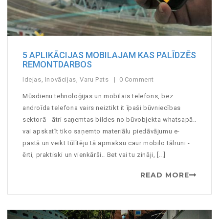
5 APLIKĀCIJAS MOBILAJAM KAS PALĪDZĒS
REMONTDARBOS
Idejas
,
Inovācijas
,
Varu Pats
0 Comment
Mūsdienu tehnoloģijas un mobilais telefons, bez
androīda telefona vairs neiztikt it īpaši būvniecības
sektorā - ātri saņemtas bildes no būvobjekta whatsapā..
vai apskatīt tiko saņemto materiālu piedāvājumu e-
pastā un veikt tūlītēju tā apmaksu caur mobilo tālruni -
ērti, praktiski un vienkārši.. Bet vai tu zināji, [...]
READ MORE