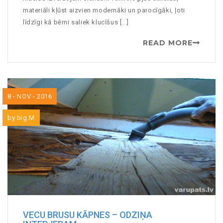
materiāli kļūst aizvien modernāki un parocīgāki, ļoti
līdzīgi kā bērni saliek klucīšus [...]
READ MORE
8 - NOV - 2016
by
big.M
VECU BRUSU KĀPNES – ODZIŅA