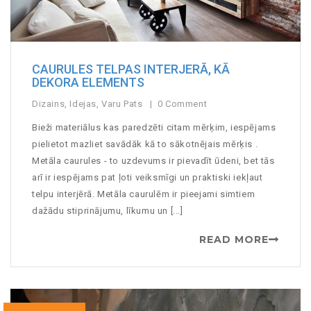
CAURULES TELPAS INTERJERĀ, KĀ
DEKORA ELEMENTS
Dizains
,
Idejas
,
Varu Pats
0 Comment
Bieži materiālus kas paredzēti citam mērķim, iespējams
pielietot mazliet savādāk kā to sākotnējais mērķis .
Metāla caurules - to uzdevums ir pievadīt ūdeni, bet tās
arī ir iespējams pat ļoti veiksmīgi un praktiski iekļaut
telpu interjērā. Metāla caurulēm ir pieejami simtiem
dažādu stiprinājumu, līkumu un [...]
READ MORE